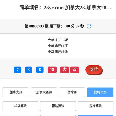
简单域名：28yc.com 加拿大28-加拿大28刮奖|PC结果预测|jnd预测网28预测走势_极致火热优质的免费预测
第
08090733
期 距下期：
00
分
57
秒
大单
未开:
3
期
小单
未开:
1
期
小双
未开:
9
期
7
3
8
18
大
双
咪牌
+
+
=
-
加拿大28
加拿大西28
台湾28
比特币28
垃圾算法
雷达算法
医疗算法