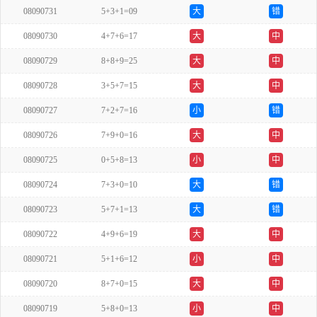
08090731
5+3+1=09
大
错
08090730
4+7+6=17
大
中
08090729
8+8+9=25
大
中
08090728
3+5+7=15
大
中
08090727
7+2+7=16
小
错
08090726
7+9+0=16
大
中
08090725
0+5+8=13
小
中
08090724
7+3+0=10
大
错
08090723
5+7+1=13
大
错
08090722
4+9+6=19
大
中
08090721
5+1+6=12
小
中
08090720
8+7+0=15
大
中
08090719
5+8+0=13
小
中