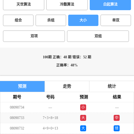
灭世算法
冷酷算法
白起算法
组合
杀组
大小
单双
双项
双组
100期 正确：48 期 错误：52 期
正确率：48%
预测
走势
统计
期号
号码
预测
结果
08090734
---
小
---
单
08090733
7+3+8=18
大
中
08090732
4+9+0=13
大
错