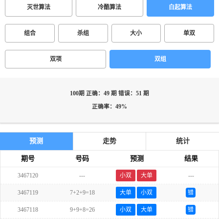
灭世算法
冷酷算法
白起算法
组合
杀组
大小
单双
双项
双组
100期 正确：49 期 错误：51 期
正确率：49%
预测
走势
统计
期号
号码
预测
结果
3467120
---
小双
大单
---
3467119
7+2+9=18
大单
小双
错
3467118
9+9+8=26
小双
大单
错