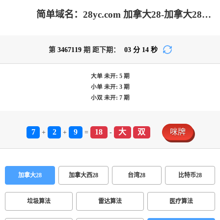
简单域名：28yc.com 加拿大28-加拿大28刮奖|PC结果预测|jnd预测网28预测走势_极致火热优质的免费预测
第
3467119
期 距下期：
03
分
14
秒
大单
未开:
5
期
小单
未开:
3
期
小双
未开:
7
期
7
2
9
18
大
双
咪牌
+
+
=
-
加拿大28
加拿大西28
台湾28
比特币28
垃圾算法
雷达算法
医疗算法