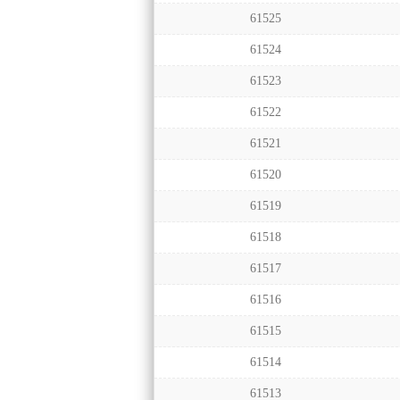
61525
61524
61523
61522
61521
61520
61519
61518
61517
61516
61515
61514
61513