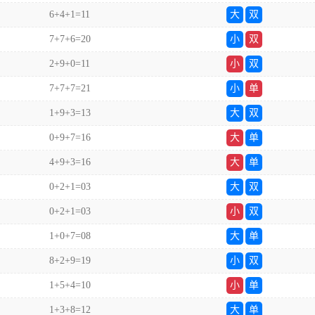
6+4+1=11
大
双
7+7+6=20
小
双
2+9+0=11
小
双
7+7+7=21
小
单
1+9+3=13
大
双
0+9+7=16
大
单
4+9+3=16
大
单
0+2+1=03
大
双
0+2+1=03
小
双
1+0+7=08
大
单
8+2+9=19
小
双
1+5+4=10
小
单
1+3+8=12
大
单