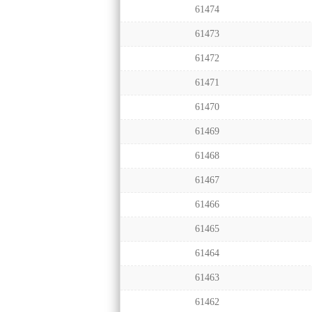
61474
61473
61472
61471
61470
61469
61468
61467
61466
61465
61464
61463
61462