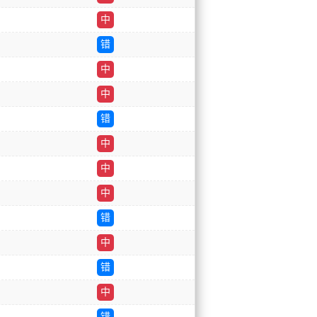
中
错
中
中
错
中
中
中
错
中
错
中
错