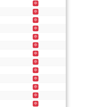
中
中
中
中
中
中
中
中
中
中
中
中
中