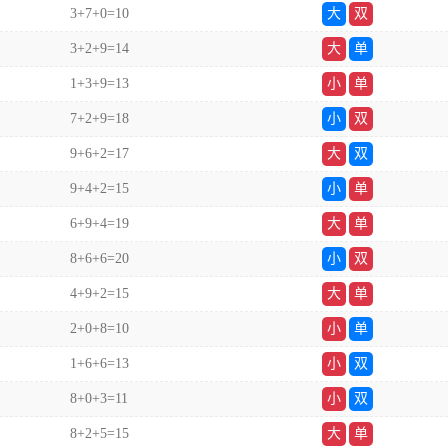
3+7+0=10
大
双
3+2+9=14
大
单
1+3+9=13
小
单
7+2+9=18
小
双
9+6+2=17
大
双
9+4+2=15
小
单
6+9+4=19
大
单
8+6+6=20
小
双
4+9+2=15
大
单
2+0+8=10
小
单
1+6+6=13
小
双
8+0+3=11
小
双
8+2+5=15
大
单