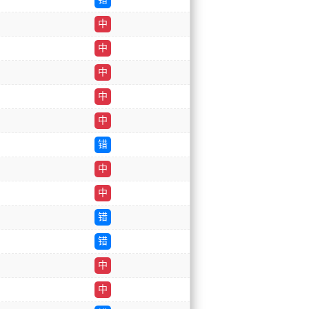
中
中
中
中
中
错
中
中
错
错
中
中