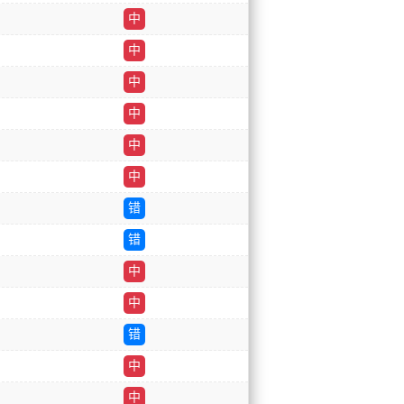
中
中
中
中
中
中
错
错
中
中
错
中
中