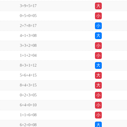
3+9+5=17
大
0+5+0=05
小
2+7+8=17
小
4+1+3=08
大
3+3+2=08
小
1+1+2=04
小
8+3+1=12
大
5+6+4=15
大
8+4+3=15
大
0+2+3=05
小
6+4+0=10
小
1+1+6=08
小
6+2+0=08
大