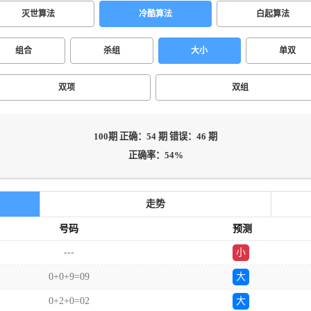
灭世算法
冷酷算法
白起算法
组合
杀组
大小
单双
双项
双组
100期 正确：54 期 错误：46 期
正确率：54%
走势
号码
预测
---
小
单
0+0+9=09
大
0+2+0=02
大