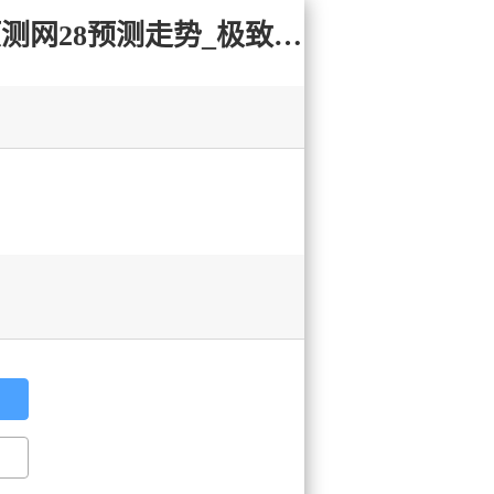
简单域名：28yc.com 加拿大28-加拿大28刮奖|PC结果预测|jnd预测网28预测走势_极致火热优质的免费预测