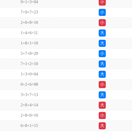
0+1+3=04
小
7+9+7=23
小
2+0+8=10
小
1+4+6=11
大
1+8+1=10
大
5+7+8=20
小
7+1+2=10
大
1+3+0=04
大
0+2+6=08
小
3+3+7=13
大
2+8+4=14
大
2+8+0=10
小
6+8+1=15
大