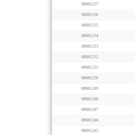
08081257
08081256
08081255
08081254
08081253
08081252
08081251
08081250
08081249
08081248
08081247
08081246
08081245