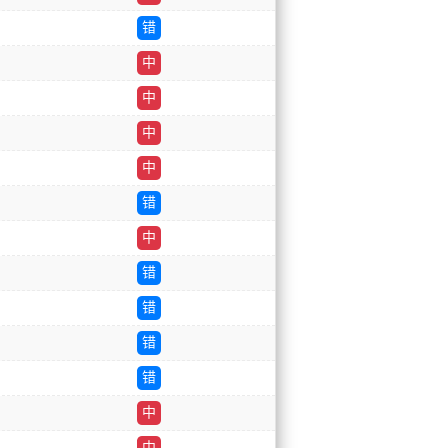
错
中
中
中
中
错
中
错
错
错
错
中
中