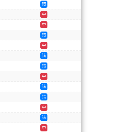
错
中
中
错
中
错
错
中
错
错
中
错
中