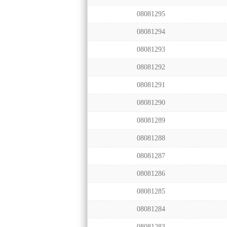
08081295
08081294
08081293
08081292
08081291
08081290
08081289
08081288
08081287
08081286
08081285
08081284
08081283