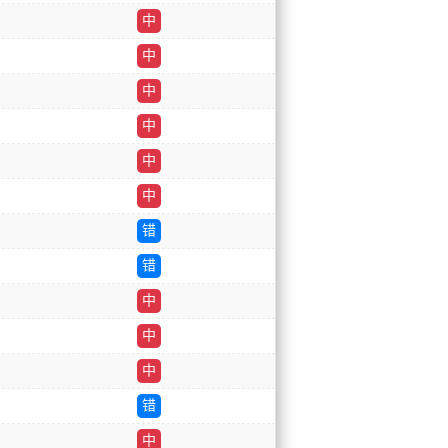
中
中
中
中
中
中
错
错
中
中
中
错
中