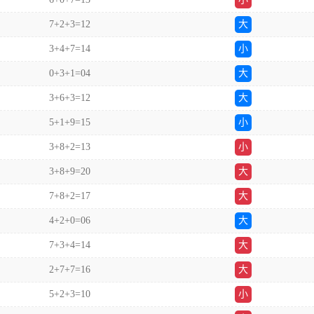
7+2+3=12
大
3+4+7=14
小
0+3+1=04
大
3+6+3=12
大
5+1+9=15
小
3+8+2=13
小
3+8+9=20
大
7+8+2=17
大
4+2+0=06
大
7+3+4=14
大
2+7+7=16
大
5+2+3=10
小