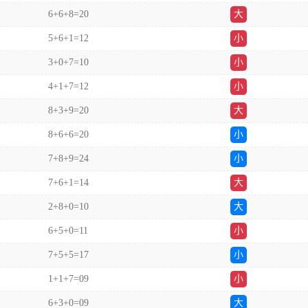
6+6+8=20
大
5+6+1=12
小
3+0+7=10
小
4+1+7=12
小
8+3+9=20
大
8+6+6=20
小
7+8+9=24
小
7+6+1=14
大
2+8+0=10
大
6+5+0=11
小
7+5+5=17
小
1+1+7=09
小
6+3+0=09
大