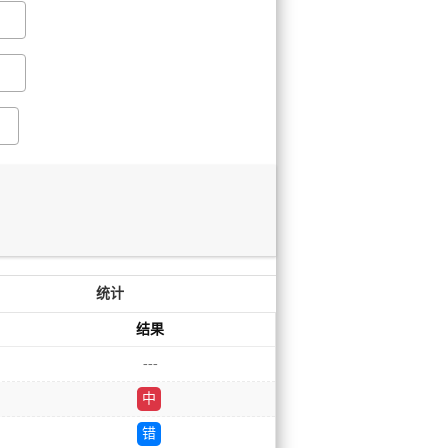
统计
结果
---
中
错