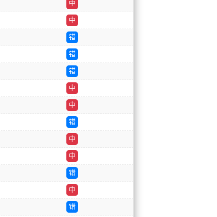
中
中
错
错
错
中
中
错
中
中
错
中
错