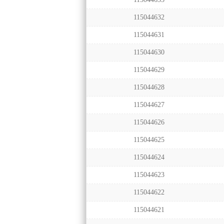
115044632
115044631
115044630
115044629
115044628
115044627
115044626
115044625
115044624
115044623
115044622
115044621