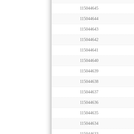
115044645
115044644
115044643
115044642
115044641
115044640
115044639
115044638
115044637
115044636
115044635
115044634
115044633