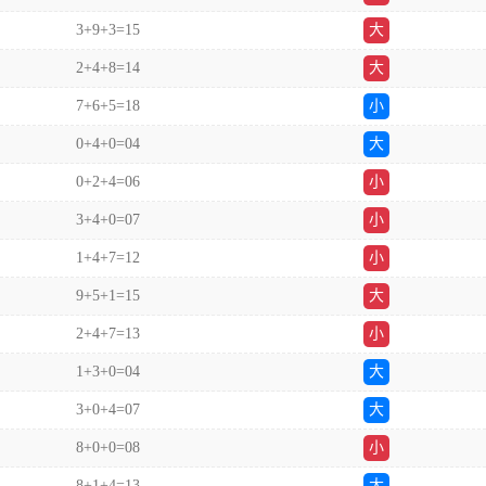
3+9+3=15
大
2+4+8=14
大
7+6+5=18
小
0+4+0=04
大
0+2+4=06
小
3+4+0=07
小
1+4+7=12
小
9+5+1=15
大
2+4+7=13
小
1+3+0=04
大
3+0+4=07
大
8+0+0=08
小
8+1+4=13
大