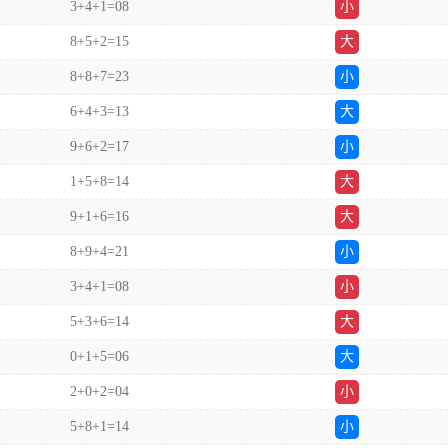
3+4+1=08
小
8+5+2=15
大
8+8+7=23
小
6+4+3=13
大
9+6+2=17
小
1+5+8=14
大
9+1+6=16
大
8+9+4=21
小
3+4+1=08
小
5+3+6=14
大
0+1+5=06
大
2+0+2=04
小
5+8+1=14
小