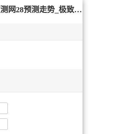
简单域名：28yc.com 加拿大28-加拿大28刮奖|PC结果预测|jnd预测网28预测走势_极致火热优质的免费预测