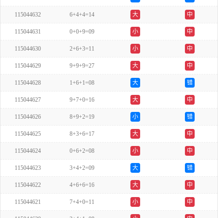
115044632
6+4+4=14
大
中
115044631
0+0+9=09
小
中
115044630
2+6+3=11
小
中
115044629
9+9+9=27
大
中
115044628
1+6+1=08
大
错
115044627
9+7+0=16
大
中
115044626
8+9+2=19
小
错
115044625
8+3+6=17
大
中
115044624
0+6+2=08
小
中
115044623
3+4+2=09
大
错
115044622
4+6+6=16
大
中
115044621
7+4+0=11
小
中