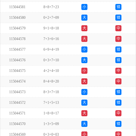
115044581
8+8+7=23
小
错
115044580
0+2+7=09
大
错
115044579
9+1+8=18
大
中
115044578
7+3+6=16
大
中
115044577
6+9+4=19
小
错
115044576
0+3+7=10
大
错
115044575
4+2+4=10
小
中
115044574
8+4+8=20
大
中
115044573
8+3+7=18
小
错
115044572
7+1+5=13
大
错
115044571
1+8+8=17
大
中
115044570
1+3+5=09
大
错
115044569
0+3+0=03
小
中