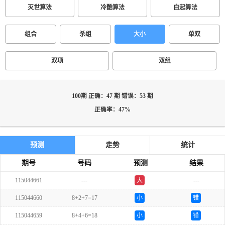
灭世算法
冷酷算法
白起算法
组合
杀组
大小
单双
双项
双组
100期 正确：47 期 错误：53 期
正确率：47%
预测
走势
统计
期号
号码
预测
结果
115044661
---
大
---
单
115044660
8+2+7=17
小
错
115044659
8+4+6=18
小
错