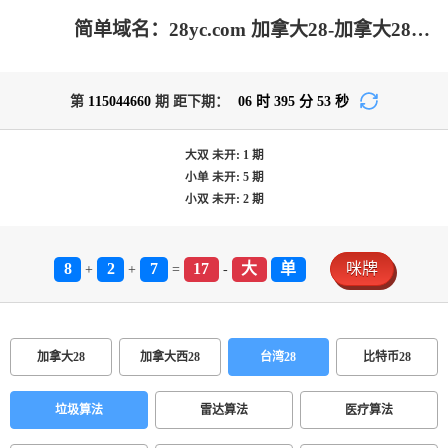
简单域名：28yc.com 加拿大28-加拿大28刮奖|PC结果预测|jnd预测网28预测走势_极致火热优质的免费预测
第
115044660
期 距下期：
06
时
395
分
53
秒
大双
未开:
1
期
小单
未开:
5
期
小双
未开:
2
期
8
2
7
17
大
单
咪牌
+
+
=
-
加拿大28
加拿大西28
台湾28
比特币28
垃圾算法
雷达算法
医疗算法