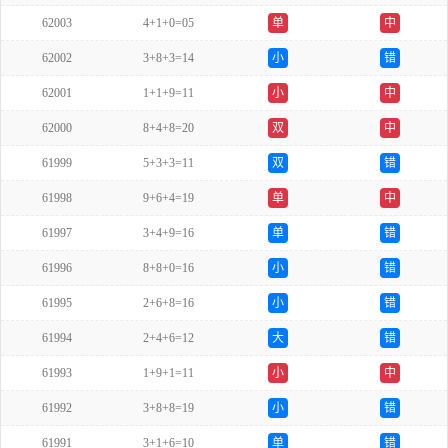
62003
4+1+0=05
单
中
62002
3+8+3=14
小
错
62001
1+1+9=11
小
中
62000
8+4+8=20
双
中
61999
5+3+3=11
双
错
61998
9+6+4=19
单
中
61997
3+4+9=16
单
错
61996
8+8+0=16
小
错
61995
2+6+8=16
小
错
61994
2+4+6=12
大
错
61993
1+9+1=11
小
中
61992
3+8+8=19
小
错
61991
3+1+6=10
单
错