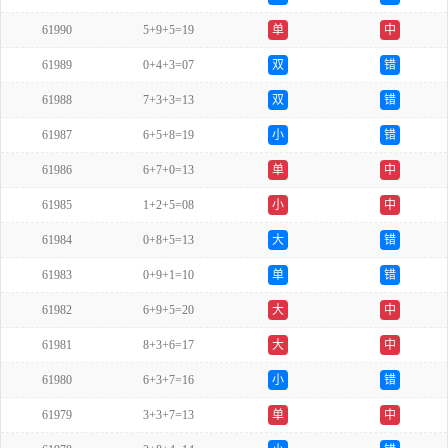
61990
5+9+5=19
单
中
61989
0+4+3=07
双
错
61988
7+3+3=13
双
错
61987
6+5+8=19
小
错
61986
6+7+0=13
单
中
61985
1+2+5=08
小
中
61984
0+8+5=13
大
错
61983
0+9+1=10
单
错
61982
6+9+5=20
大
中
61981
8+3+6=17
大
中
61980
6+3+7=16
小
错
61979
3+3+7=13
单
中