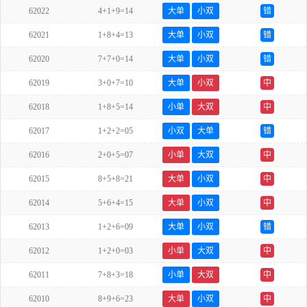
62022
4+1+9=14
大单
小双
错
62021
1+8+4=13
大单
小双
错
62020
7+7+0=14
大单
小双
错
62019
3+0+7=10
大单
小双
中
62018
1+8+5=14
小单
大双
中
62017
1+2+2=05
小双
大单
错
62016
2+0+5=07
小单
大双
中
62015
8+5+8=21
大单
小双
中
62014
5+6+4=15
大单
小双
中
62013
1+2+6=09
大单
小双
错
62012
1+2+0=03
小单
大双
中
62011
7+8+3=18
小单
大双
中
62010
8+9+6=23
大单
小双
中