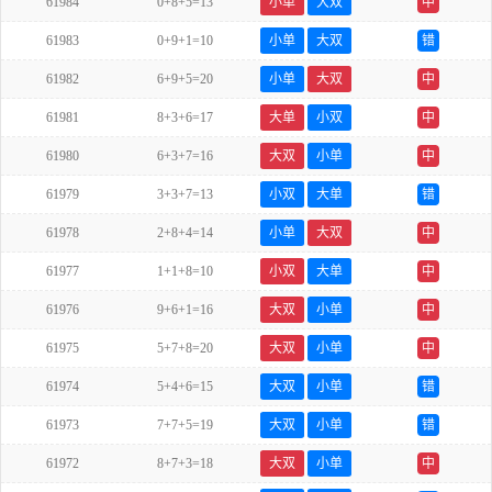
61984
0+8+5=13
小单
大双
中
61983
0+9+1=10
小单
大双
错
61982
6+9+5=20
小单
大双
中
61981
8+3+6=17
大单
小双
中
61980
6+3+7=16
大双
小单
中
61979
3+3+7=13
小双
大单
错
61978
2+8+4=14
小单
大双
中
61977
1+1+8=10
小双
大单
中
61976
9+6+1=16
大双
小单
中
61975
5+7+8=20
大双
小单
中
61974
5+4+6=15
大双
小单
错
61973
7+7+5=19
大双
小单
错
61972
8+7+3=18
大双
小单
中