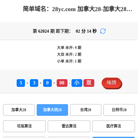
简单域名：28yc.com 加拿大28-加拿大28刮奖|PC结果预测|jnd预测网28预测走势_极致火热优质的免费预测
第
62024
期 距下期：
02
分
14
秒
大单
未开:
9
期
大双
未开:
2
期
小单
未开:
1
期
5
3
0
08
小
双
咪牌
+
+
=
-
加拿大28
加拿大西28
台湾28
比特币28
垃圾算法
雷达算法
医疗算法