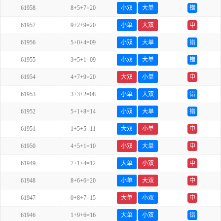
61958
8+5+7=20
小双
大单
错
61957
9+2+9=20
小单
大双
中
61956
5+0+4=09
小双
大单
错
61955
3+5+1=09
小双
大单
错
61954
4+7+9=20
大双
小单
中
61953
3+3+2=08
小单
大双
错
61952
5+1+8=14
小双
大单
错
61951
1+5+5=11
大双
小单
中
61950
4+5+1=10
小双
大单
中
61949
7+1+4=12
大单
小双
中
61948
8+6+6=20
小单
大双
中
61947
0+8+7=15
大单
小双
中
61946
1+9+6=16
大单
小双
错