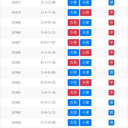
61971
3+1+2=06
小单
大双
错
61970
2+1+7=10
大单
小双
中
61969
2+3+9=14
大双
小单
中
61968
5+4+2=11
小单
大双
中
61967
0+0+7=07
小单
大双
中
61966
4+2+4=10
大单
小双
中
61965
8+1+7=16
大双
小单
中
61964
1+8+0=09
小双
大单
错
61963
8+8+9=25
小双
大单
中
61962
5+6+5=16
大双
小单
中
61961
9+5+1=15
大双
小单
错
61960
3+8+1=12
大双
小单
错
61959
5+1+0=06
大双
小单
错