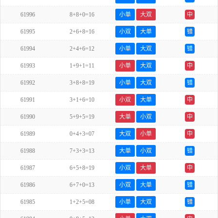
61996
8+8+0=16
小单
大双
中
61995
2+6+8=16
小双
大单
错
61994
2+4+6=12
小单
大双
错
61993
1+9+1=11
小单
大双
中
61992
3+8+8=19
小单
大双
错
61991
3+1+6=10
小双
大单
中
61990
5+9+5=19
大单
小双
中
61989
0+4+3=07
大双
小单
中
61988
7+3+3=13
大单
小双
错
61987
6+5+8=19
小双
大单
中
61986
6+7+0=13
小双
大单
错
61985
1+2+5=08
小单
大双
错