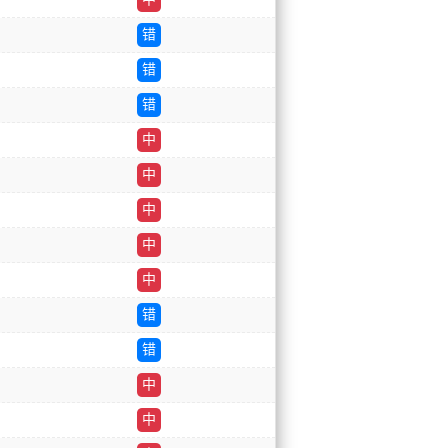
错
错
错
中
中
中
中
中
错
错
中
中