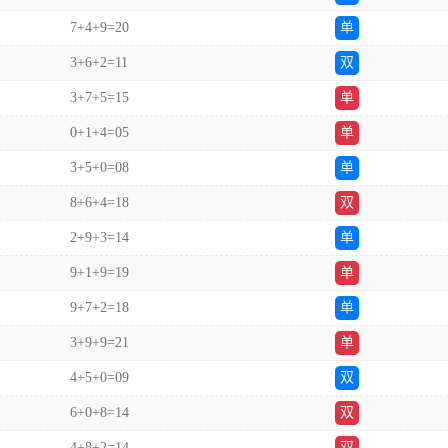
7+4+9=20
单
3+6+2=11
双
3+7+5=15
单
0+1+4=05
单
3+5+0=08
单
8+6+4=18
双
2+9+3=14
单
9+1+9=19
单
9+7+2=18
单
3+9+9=21
单
4+5+0=09
双
6+0+8=14
双
4+8+2=14
双