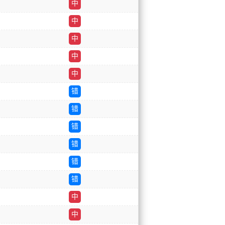
中
中
中
中
中
错
错
错
错
错
错
中
中