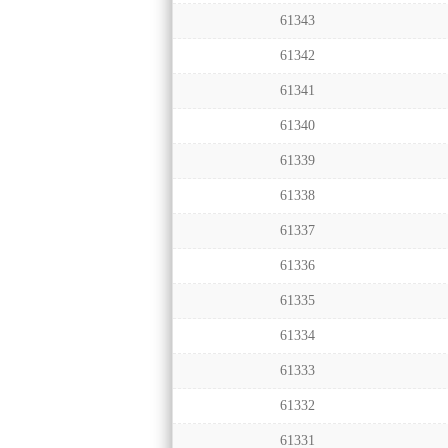
61343
61342
61341
61340
61339
61338
61337
61336
61335
61334
61333
61332
61331