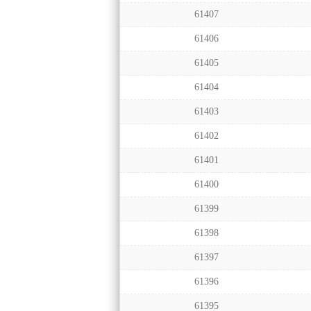
61407
61406
61405
61404
61403
61402
61401
61400
61399
61398
61397
61396
61395