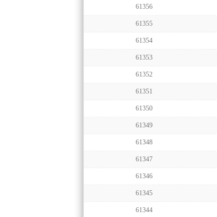
61356
61355
61354
61353
61352
61351
61350
61349
61348
61347
61346
61345
61344