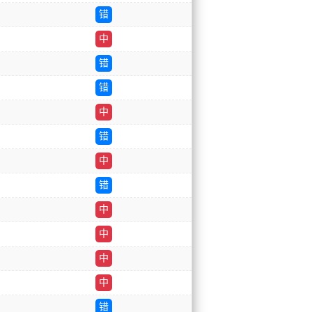
错
中
错
错
中
错
中
错
中
中
中
中
错