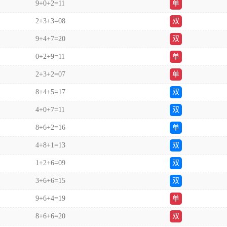
9+0+2=11
单
2+3+3=08
双
9+4+7=20
双
0+2+9=11
单
2+3+2=07
单
8+4+5=17
双
4+0+7=11
双
8+6+2=16
单
4+8+1=13
双
1+2+6=09
双
3+6+6=15
双
9+6+4=19
单
8+6+6=20
双