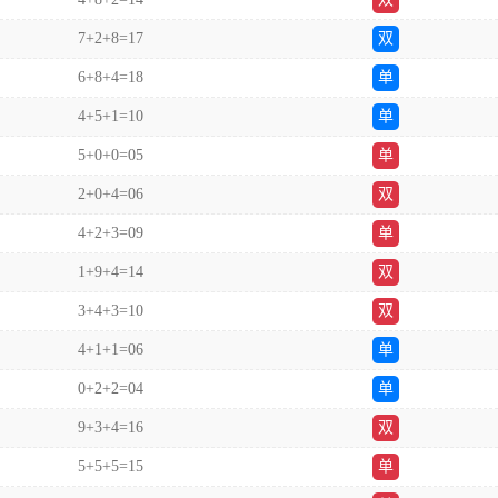
7+2+8=17
双
6+8+4=18
单
4+5+1=10
单
5+0+0=05
单
2+0+4=06
双
4+2+3=09
单
1+9+4=14
双
3+4+3=10
双
4+1+1=06
单
0+2+2=04
单
9+3+4=16
双
5+5+5=15
单