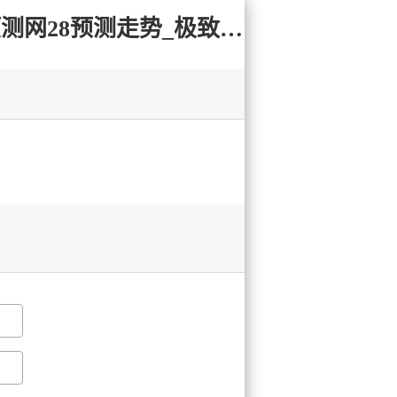
简单域名：28yc.com 加拿大28-加拿大28刮奖|PC结果预测|jnd预测网28预测走势_极致火热优质的免费预测