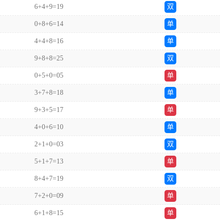
6+4+9=19
双
0+8+6=14
单
4+4+8=16
单
9+8+8=25
双
0+5+0=05
单
3+7+8=18
单
9+3+5=17
单
4+0+6=10
单
2+1+0=03
双
5+1+7=13
单
8+4+7=19
双
7+2+0=09
单
6+1+8=15
单