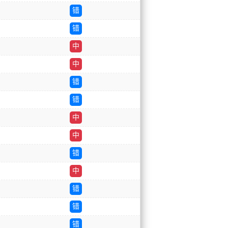
错
错
中
中
错
错
中
中
错
中
错
错
错