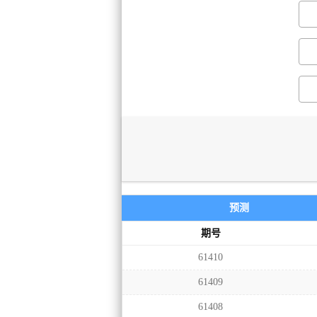
预测
期号
61410
61409
61408