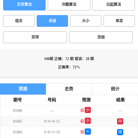
灭世算法
冷酷算法
白起算法
组合
杀组
大小
单双
双项
双组
100期 正确：72 期 错误：28 期
正确率：72%
预测
走势
统计
期号
号码
预测
结果
小
61686
---
殺
---
双
小
61685
0+9+4=13
殺
中
双
大
61684
9+8+2=19
殺
错
单