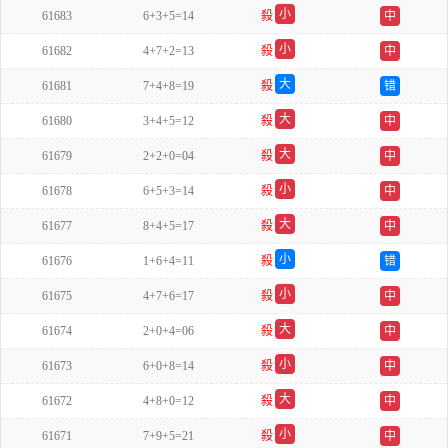
小
61683
6+3+5=14
殺
中
双
小
61682
4+7+2=13
殺
中
双
大
61681
7+4+8=19
殺
错
单
大
61680
3+4+5=12
殺
中
双
大
61679
2+2+0=04
殺
中
双
小
61678
6+5+3=14
殺
中
单
大
61677
8+4+5=17
殺
中
双
小
61676
1+6+4=11
殺
错
单
小
61675
4+7+6=17
殺
中
双
大
61674
2+0+4=06
殺
中
单
小
61673
6+0+8=14
殺
中
单
大
61672
4+8+0=12
殺
中
单
小
61671
7+9+5=21
殺
中