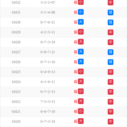
小
61632
3+2+2=07
殺
中
双
小
61631
3+1+4=08
殺
错
双
大
61630
8+7+6=21
殺
错
单
小
61629
4+2+5=11
殺
中
双
大
61628
9+7+3=19
殺
中
双
大
61627
6+8+7=21
殺
错
单
大
61626
8+7+1=16
殺
错
双
小
61625
0+4+9=13
殺
中
双
大
61624
4+1+6=11
殺
中
单
小
61623
6+7+2=15
殺
中
双
大
61622
7+5+3=15
殺
中
双
小
61621
6+6+7=19
殺
中
双
大
61620
0+7+3=10
殺
中
双