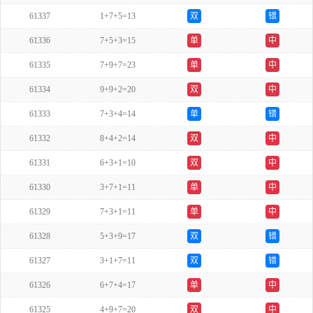
61337
1+7+5=13
双
错
61336
7+5+3=15
单
中
61335
7+9+7=23
单
中
61334
9+9+2=20
双
中
61333
7+3+4=14
单
错
61332
8+4+2=14
双
中
61331
6+3+1=10
双
中
61330
3+7+1=11
单
中
61329
7+3+1=11
单
中
61328
5+3+9=17
双
错
61327
3+1+7=11
双
错
61326
6+7+4=17
单
中
61325
4+9+7=20
双
中