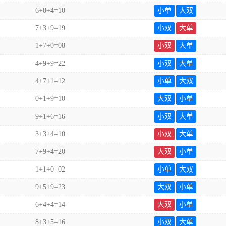
6+0+4=10
小单
大双
7+3+9=19
小双
大单
1+7+0=08
小双
大单
4+9+9=22
小双
大单
4+7+1=12
小单
大双
0+1+9=10
大双
小单
9+1+6=16
小双
大单
3+3+4=10
小双
大单
7+9+4=20
大双
小单
1+1+0=02
小单
大双
9+5+9=23
大双
小单
6+4+4=14
大双
小单
8+3+5=16
小双
大单