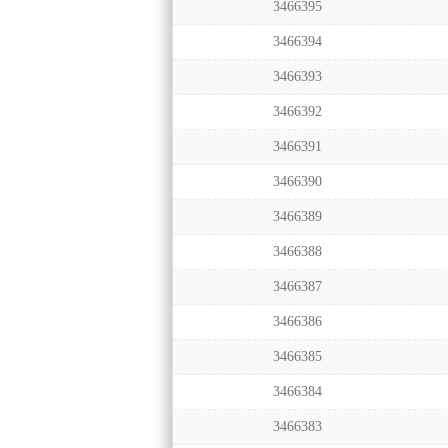
3466395
3466394
3466393
3466392
3466391
3466390
3466389
3466388
3466387
3466386
3466385
3466384
3466383