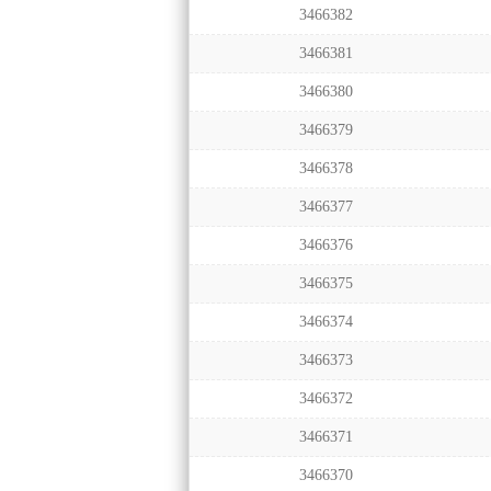
3466382
3466381
3466380
3466379
3466378
3466377
3466376
3466375
3466374
3466373
3466372
3466371
3466370