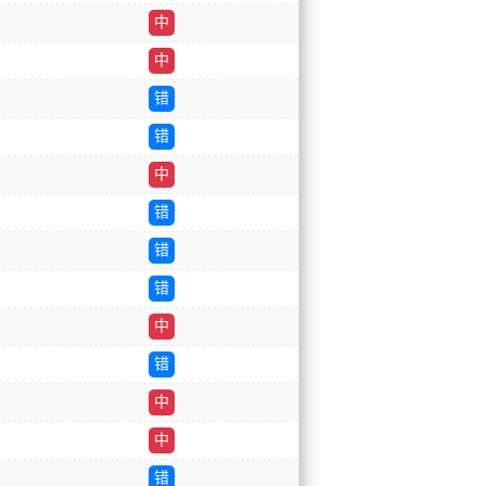
中
中
错
错
中
错
错
错
中
错
中
中
错