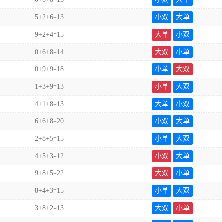
5+2+6=13
小双
大单
9+2+4=15
大单
小双
0+6+8=14
大双
小单
0+9+9=18
小单
大双
1+3+9=13
小单
大双
4+1+8=13
大单
小双
6+6+8=20
小双
大单
2+8+5=15
小单
大双
4+5+3=12
小双
大单
9+8+5=22
大双
小单
8+4+3=15
小单
大双
3+8+2=13
大双
小单