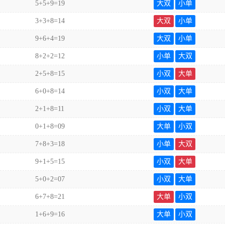
5+5+9=19
大双
小单
3+3+8=14
大双
小单
9+6+4=19
大双
小单
8+2+2=12
小单
大双
2+5+8=15
小双
大单
6+0+8=14
小双
大单
2+1+8=11
小双
大单
0+1+8=09
大单
小双
7+8+3=18
小单
大双
9+1+5=15
小双
大单
5+0+2=07
小双
大单
6+7+8=21
大单
小双
1+6+9=16
大单
小双