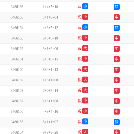
双
小
3466166
1+4+5=10
殺
错
双
小
3466165
3+1+0=04
殺
中
单
小
3466164
4+3+5=12
殺
错
双
小
3466163
6+5+8=19
殺
中
单
大
3466162
3+1+2=06
殺
中
单
小
3466161
2+5+8=15
殺
中
单
大
3466160
8+4+1=13
殺
中
单
大
3466159
1+6+1=08
殺
中
单
大
3466158
7+0+7=14
殺
中
单
小
3466157
1+6+1=08
殺
中
单
小
3466156
4+8+4=16
殺
中
单
小
3466155
5+1+1=07
殺
错
单
大
3466154
9+8+9=26
殺
中