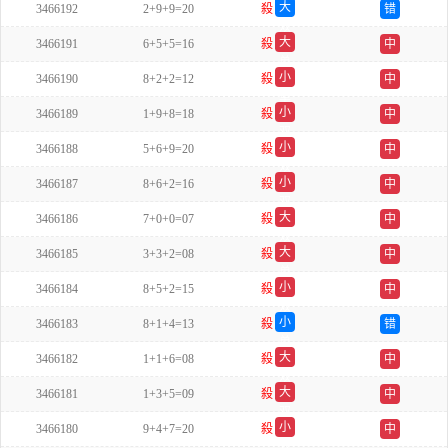
大
3466192
2+9+9=20
殺
错
双
大
3466191
6+5+5=16
殺
中
单
小
3466190
8+2+2=12
殺
中
单
小
3466189
1+9+8=18
殺
中
双
小
3466188
5+6+9=20
殺
中
双
小
3466187
8+6+2=16
殺
中
双
大
3466186
7+0+0=07
殺
中
双
大
3466185
3+3+2=08
殺
中
单
小
3466184
8+5+2=15
殺
中
双
小
3466183
8+1+4=13
殺
错
单
大
3466182
1+1+6=08
殺
中
双
大
3466181
1+3+5=09
殺
中
双
小
3466180
9+4+7=20
殺
中
双