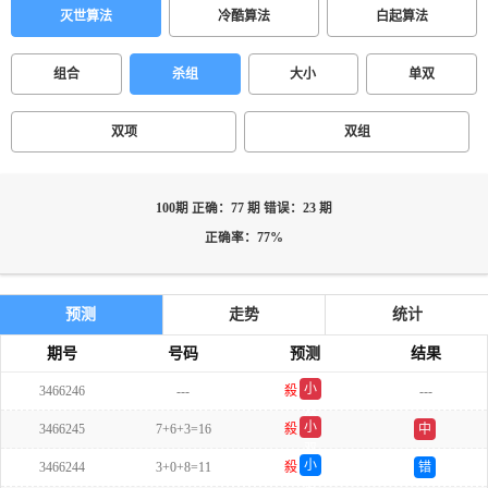
灭世算法
冷酷算法
白起算法
组合
杀组
大小
单双
双项
双组
100期 正确：77 期 错误：23 期
正确率：77%
预测
走势
统计
期号
号码
预测
结果
小
3466246
---
殺
---
双
小
3466245
7+6+3=16
殺
中
双
小
3466244
3+0+8=11
殺
错
单