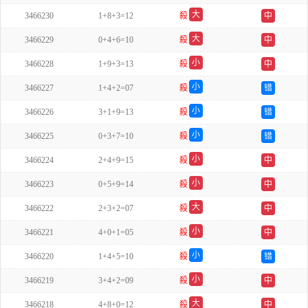
单
大
3466230
1+8+3=12
殺
中
单
大
3466229
0+4+6=10
殺
中
双
小
3466228
1+9+3=13
殺
中
双
小
3466227
1+4+2=07
殺
错
单
小
3466226
3+1+9=13
殺
错
单
小
3466225
0+3+7=10
殺
错
双
小
3466224
2+4+9=15
殺
中
单
小
3466223
0+5+9=14
殺
中
双
大
3466222
2+3+2=07
殺
中
单
小
3466221
4+0+1=05
殺
中
双
小
3466220
1+4+5=10
殺
错
双
小
3466219
3+4+2=09
殺
中
双
大
3466218
4+8+0=12
殺
中