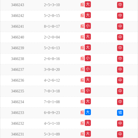
大
3466243
2+5+3=10
殺
中
单
大
3466242
5+2+8=15
殺
中
双
小
3466241
8+1+8=17
殺
中
双
大
3466240
2+2+0=04
殺
中
双
大
3466239
5+2+6=13
殺
中
单
小
3466238
2+6+8=16
殺
中
双
小
3466237
3+9+8=20
殺
中
单
大
3466236
4+2+6=12
殺
中
单
小
3466235
7+8+3=18
殺
中
双
大
3466234
7+0+1=08
殺
中
单
大
3466233
6+8+9=23
殺
错
单
大
3466232
4+5+1=10
殺
中
单
大
3466231
5+3+1=09
殺
中