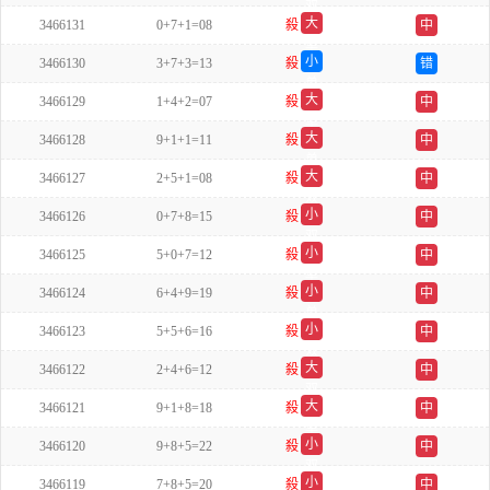
双
大
3466131
0+7+1=08
殺
中
单
小
3466130
3+7+3=13
殺
错
单
大
3466129
1+4+2=07
殺
中
单
大
3466128
9+1+1=11
殺
中
单
大
3466127
2+5+1=08
殺
中
双
小
3466126
0+7+8=15
殺
中
双
小
3466125
5+0+7=12
殺
中
单
小
3466124
6+4+9=19
殺
中
单
小
3466123
5+5+6=16
殺
中
双
大
3466122
2+4+6=12
殺
中
双
大
3466121
9+1+8=18
殺
中
单
小
3466120
9+8+5=22
殺
中
双
小
3466119
7+8+5=20
殺
中