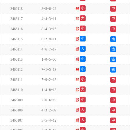
单
小
3466118
8+8+6=22
殺
中
单
大
3466117
4+4+3=11
殺
中
双
小
3466116
8+4+3=15
殺
中
双
小
3466115
0+2+9=11
殺
错
单
大
3466114
4+6+7=17
殺
错
单
小
3466113
1+0+5=06
殺
错
双
小
3466112
7+1+5=13
殺
错
单
小
3466111
7+9+2=18
殺
中
双
大
3466110
1+4+8=13
殺
中
单
小
3466109
7+6+6=19
殺
中
单
大
3466108
4+3+2=09
殺
中
双
大
3466107
3+5+4=12
殺
中
单