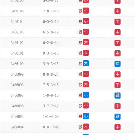
小
3466106
5+3+9=17
殺
中
单
小
3466105
7+8+1=16
殺
中
单
小
3466104
6+5+5=16
殺
中
双
小
3466103
6+5+8=19
殺
中
单
大
3466102
6+2+6=14
殺
中
单
大
3466101
9+3+1=13
殺
中
双
大
3466100
3+9+3=15
殺
错
单
小
3466099
8+8+8=24
殺
中
双
大
3466098
7+5+3=15
殺
中
双
小
3466097
1+0+9=10
殺
错
双
小
3466096
3+7+7=17
殺
中
单
小
3466095
1+1+4=06
殺
错
双
大
3466094
0+8+1=09
殺
中
单