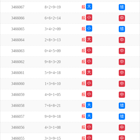
双
大
3466067
8+2+9=19
殺
错
单
小
3466066
6+6+2=14
殺
中
双
小
3466065
3+4+2=09
殺
错
单
大
3466064
2+8+3=13
殺
中
单
小
3466063
0+4+5=09
殺
中
双
小
3466062
9+8+3=20
殺
中
单
大
3466061
5+9+4=18
殺
中
单
小
3466060
1+3+6=10
殺
中
单
小
3466059
4+0+1=05
殺
中
双
大
3466058
7+6+8=21
殺
错
单
大
3466057
9+0+9=18
殺
错
双
小
3466056
4+3+1=08
殺
中
单
小
3466055
3+3+9=15
殺
中