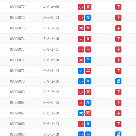
08090077
4+0+4=08
小
双
中
08090076
8+5+0=13
小
双
中
08090075
7+1+7=15
大
单
中
08090074
7+8+1=16
大
双
中
08090073
0+9+2=11
小
单
中
08090072
6+6+6=18
大
单
中
08090071
0+5+8=13
大
单
中
08090070
5+9+2=16
小
单
错
08090069
3+7+2=12
小
双
中
08090068
9+0+6=15
大
双
中
08090067
0+8+2=10
大
双
中
08090066
6+6+1=13
小
双
中
08090065
8+5+5=18
小
单
错