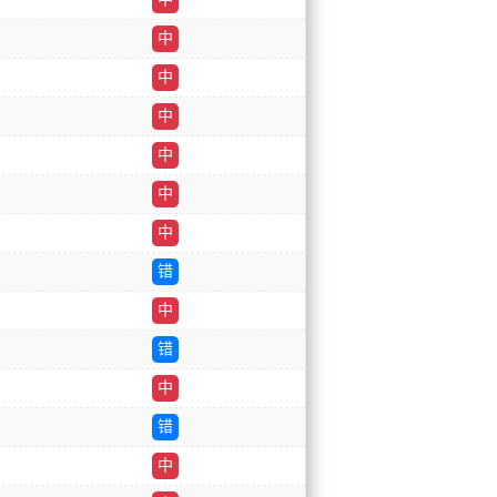
中
中
中
中
中
中
错
中
错
中
错
中