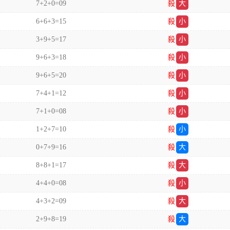
7+2+0=09
殺
大
单
6+6+3=15
殺
小
双
3+9+5=17
殺
小
双
9+6+3=18
殺
小
单
9+6+5=20
殺
小
单
7+4+1=12
殺
小
单
7+1+0=08
殺
小
单
1+2+7=10
殺
小
双
0+7+9=16
殺
大
双
8+8+1=17
殺
大
双
4+4+0=08
殺
小
单
4+3+2=09
殺
大
单
2+9+8=19
殺
大